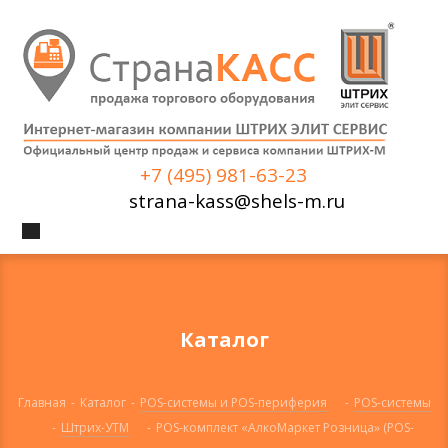
+7 (495) 981-63-23
strana-kass@shels-m.ru
Каталог
Главная
-
Каталог
-
POS-системы и POS-периферия
-
POS-системы
-
Штрих-УТМ
-
POS-комплект «АлкоМаркет Розница» (POS-