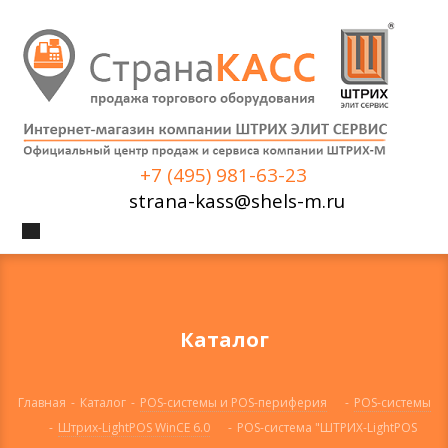
+7 (495) 981-63-23
strana-kass@shels-m.ru
Каталог
Главная
-
Каталог
-
POS-системы и POS-периферия
-
POS-системы
-
Штрих-LightPOS WinCE 6.0
-
POS-система "ШТРИХ-LightPOS