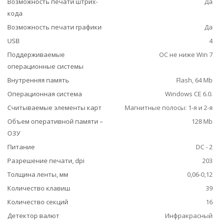
Возможность печати штрих-
Да
кода
Возможность печати графики
Да
USB
4
Поддерживаемые
ОС не ниже Win 7
операционные системы
Внутренняя память
Flash, 64 Mb
Операционная система
Windows CE 6.0.
Считываемые элементы карт
Магнитные полосы: 1-я и 2-я
Объем оперативной памяти –
128 Mb
ОЗУ
Питание
DC - 2
Разрешение печати, dpi
203
Толщина ленты, мм
0,06-0,12
Количество клавиш
39
Количество секций
16
Детектор валют
Инфракрасный