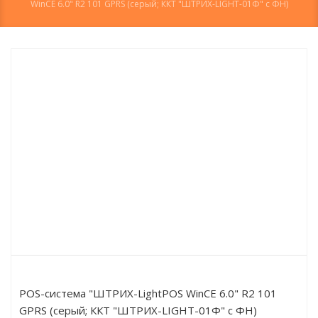
WinCE 6.0" R2 101 GPRS (серый; ККТ "ШТРИХ-LIGHT-01Ф" с ФН)
POS-система "ШТРИХ-LightPOS WinCE 6.0" R2 101
GPRS (серый; ККТ "ШТРИХ-LIGHT-01Ф" с ФН)