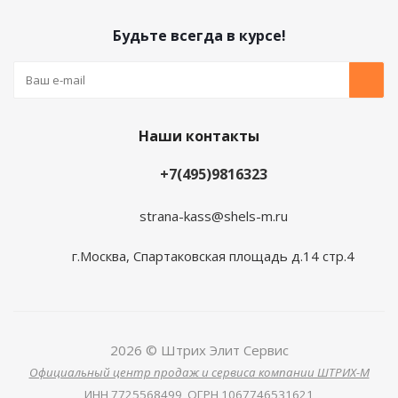
Будьте всегда в курсе!
Наши контакты
+7(495)9816323
strana-kass@shels-m.ru
г.Москва, Спартаковская площадь д.14 стр.4
2026 © Штрих Элит Сервис
Официальный центр продаж и сервиса компании ШТРИХ-М
ИНН
7725568499,
ОГРН
1067746531621