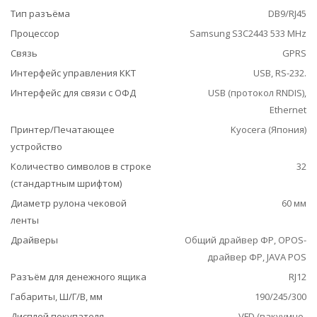
Тип разъёма
DB9/RJ45
Процессор
Samsung S3C2443 533 MHz
Связь
GPRS
Интерфейс управления ККТ
USB, RS-232.
Интерфейс для связи с ОФД
USB (протокол RNDIS),
Ethernet
Принтер/Печатающее
Kyocera (Япония)
устройство
Количество символов в строке
32
(стандартным шрифтом)
Диаметр рулона чековой
60 мм
ленты
Драйверы
Общий драйвер ФР, ОРОS-
драйвер ФР, JAVA POS
Разъём для денежного ящика
RJ12
Габариты, Ш/Г/В, мм
190/245/300
Дисплей покупателя
VFD (вакуумно-