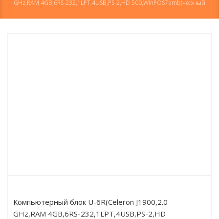
GHz,RAM 4GB,6RS-232,1LPT,4USB,PS-2,HD 500,WinPOS7emb)черный
Компьютерный блок U-6R(Celeron J1900,2.0
GHz,RAM 4GB,6RS-232,1LPT,4USB,PS-2,HD