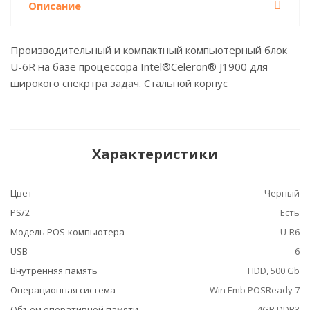
Описание
Производительный и компактный компьютерный блок
U-6R на базе процессора Intel®Celeron® J1900 для
широкого спекртра задач. Стальной корпус
Характеристики
Цвет
Черный
PS/2
Есть
Модель POS-компьютера
U-R6
USB
6
Внутренняя память
HDD, 500 Gb
Операционная система
Win Emb POSReady 7
Объем оперативной памяти –
4GB DDR3