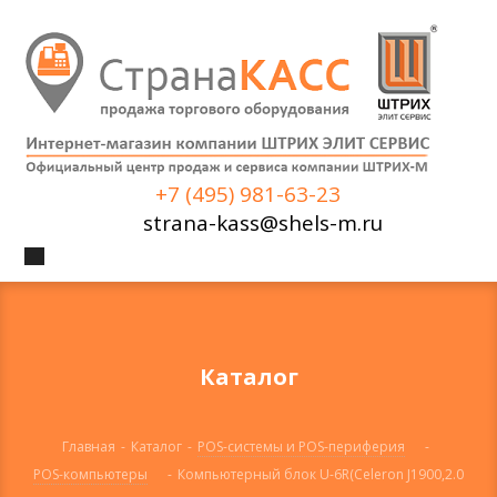
+7 (495) 981-63-23
strana-kass@shels-m.ru
Каталог
Главная
-
Каталог
-
POS-системы и POS-периферия
-
POS-компьютеры
-
Компьютерный блок U-6R(Celeron J1900,2.0