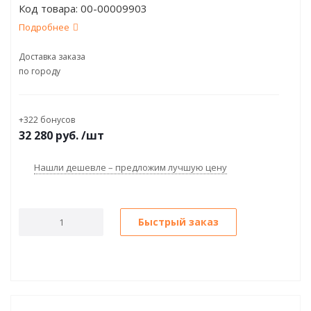
Код товара:
00-00009903
500,WinPOS7emb)черный
Подробнее
Доставка заказа
по городу
+322 бонусов
32 280
руб.
/шт
Нашли дешевле – предложим лучшую цену
Быстрый заказ