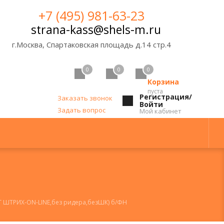
+7 (495) 981-63-23
strana-kass@shels-m.ru
г.Москва, Спартаковская площадь д.14 стр.4
0
0
0
Корзина
пуста
Регистрация/
Заказать звонок
Войти
Задать вопрос
Мой кабинет
Т ШТРИХ-ON-LINE,без ридера,безШК) б/ФН