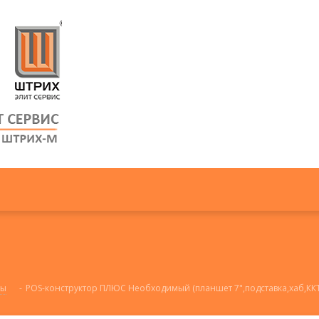
ты
-
POS-конструктор ПЛЮС Необходимый (планшет 7",подставка,хаб,КК