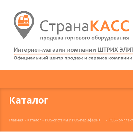
Каталог
Главная
-
Каталог
-
POS-системы и POS-периферия
-
POS-комплек