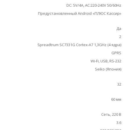
DC: 5V/4A, AC:220-240V 50/60Hz
Предустановленный Android «ПЛЮС Кассир»
Да
2
Spreadtrum SC7331G Cortex-A7 1,3GHz (4 ядра)
GPRS
Wi-Fi, USB, RS-232
Seiko (Япония)
32
60 мм
Сеть, 220 В
3.6