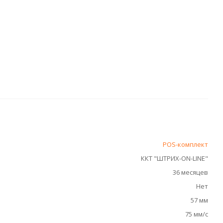
POS-комплект
ККТ "ШТРИХ-ON-LINE"
36 месяцев
Нет
57 мм
75 мм/с