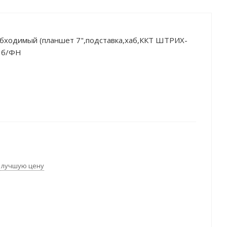
ходимый (планшет 7",подставка,хаб,ККТ ШТРИХ-
 б/ФН
 лучшую цену