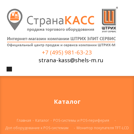
+7 (495) 981-63-23
strana-kass@shels-m.ru
Каталог
Главная
-
Каталог
-
POS-системы и POS-периферия
-
Доп оборудование к POS-системам
-
Монитор покупателя TFT-LCD