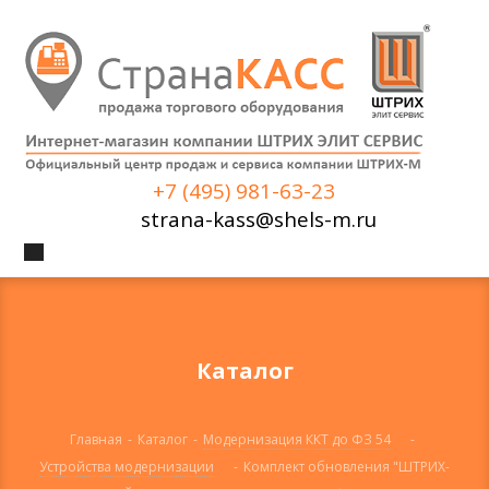
+7 (495) 981-63-23
strana-kass@shels-m.ru
Каталог
Главная
-
Каталог
-
Модернизация ККТ до ФЗ 54
-
Устройства модернизации
-
Комплект обновления "ШТРИХ-