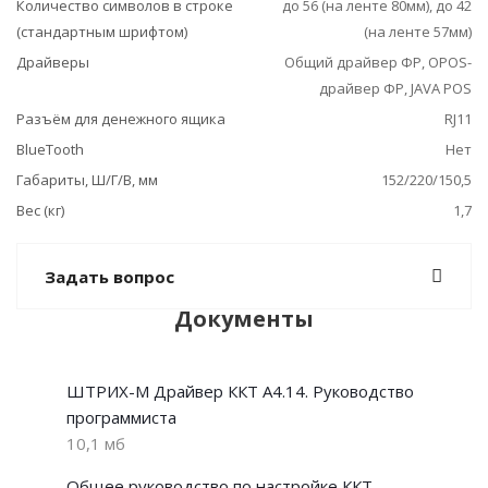
Количество символов в строке
до 56 (на ленте 80мм), до 42
(стандартным шрифтом)
(на ленте 57мм)
Драйверы
Общий драйвер ФР, ОРОS-
драйвер ФР, JAVA POS
Разъём для денежного ящика
RJ11
BlueTooth
Нет
Габариты, Ш/Г/В, мм
152/220/150,5
Вес (кг)
1,7
Задать вопрос
Документы
ШТРИХ-М Драйвер ККТ А4.14. Руководство
программиста
10,1 мб
Общее руководство по настройке ККТ