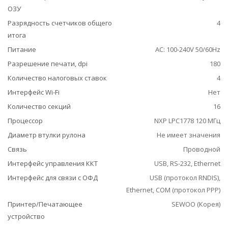
ОЗУ
Разрядность счетчиков общего
4
итога
Питание
AC: 100-240V 50/60Hz
Разрешение печати, dpi
180
Количество налоговых ставок
4
Интерфейс Wi-Fi
Нет
Количество секций
16
Процессор
NXP LPC1778 120 МГц
Диаметр втулки рулона
Не имеет значения
Связь
Проводной
Интерфейс управления ККТ
USB, RS-232, Ethernet
Интерфейс для связи с ОФД
USB (протокол RNDIS),
Ethernet, COM (протокол РРР)
Принтер/Печатающее
SEWOO (Корея)
устройство