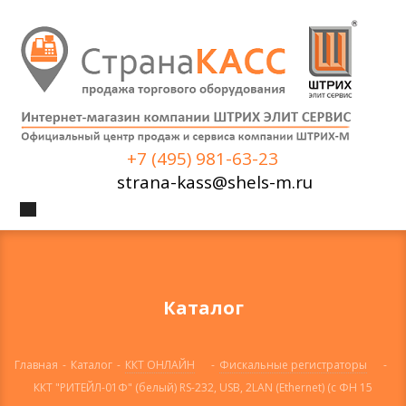
+7 (495) 981-63-23
strana-kass@shels-m.ru
Каталог
Главная
-
Каталог
-
ККТ ОНЛАЙН
-
Фискальные регистраторы
-
ККТ "РИТЕЙЛ-01Ф" (белый) RS-232, USB, 2LAN (Ethernet) (с ФН 15