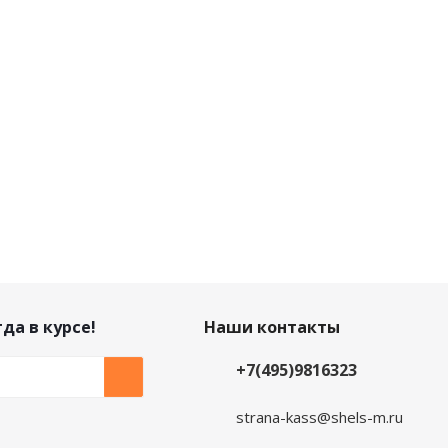
да в курсе!
Наши контакты
+7(495)9816323
strana-kass@shels-m.ru