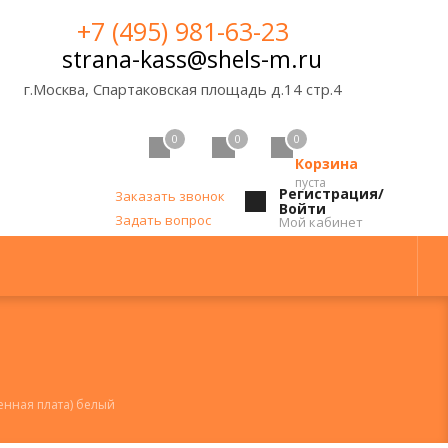
+7 (495) 981-63-23
strana-kass@shels-m.ru
г.Москва, Спартаковская площадь д.14 стр.4
0
0
0
Корзина
пуста
Регистрация/
Заказать звонок
Войти
Задать вопрос
Мой кабинет
менная плата) белый