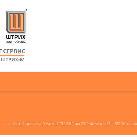
ы
-
Чековый принтер Sewoo LK-TL12 80 мм (200 мм/сек, USB + RS232, нес