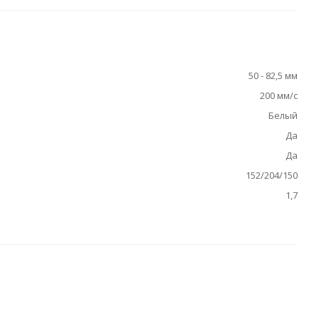
50 - 82,5 мм
200 мм/с
Белый
Да
Да
152/204/150
1,7