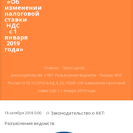
«Об
изменении
налоговой
ставки
НДС
с 1
января
2019
года»
Главная
-
Пресс-центр
-
Законодательство о ККТ: Разъяснения ведомств
-
Письмо ФНС
России от 03.10.2018 № ЕД_4_20_19309 «Об изменении налоговой
ставки НДС с 1 января 2019 года»
// Законодательство о ККТ:
18 октября 2018 0:00
Разъяснения ведомств