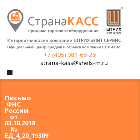
+7 (495) 981-63-23
strana-kass@shels-m.ru
Письмо
ФНС
России
от
03.10.2018
№
ЕД_4_20_19309